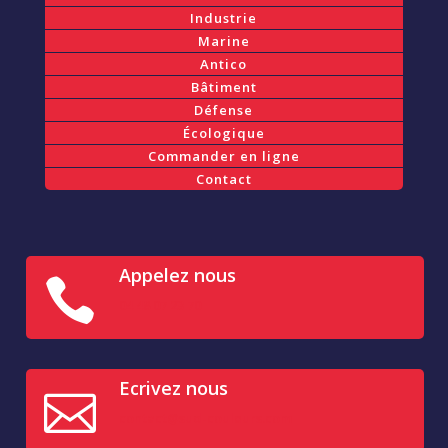
Industrie
Marine
Antico
Bâtiment
Défense
Écologique
Commander en ligne
Contact
Appelez nous

04 48 07 23 70
Ecrivez nous

contact@sud-couleurs.com