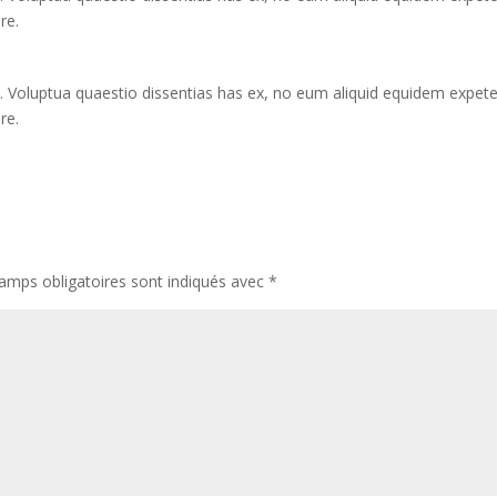
re.
. Voluptua quaestio dissentias has ex, no eum aliquid equidem expet
re.
amps obligatoires sont indiqués avec
*