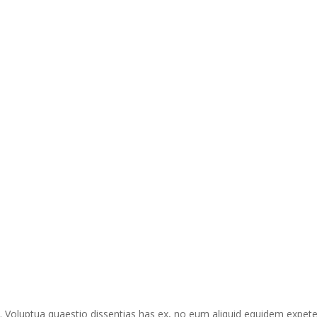
. Voluptua quaestio dissentias has ex, no eum aliquid equidem expet