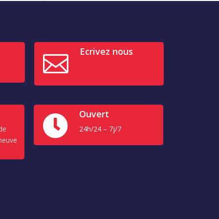
Ecrivez nous

contact@sud-
couleurs.com
Ouvert

de
24h/24 – 7j/7
eneuve