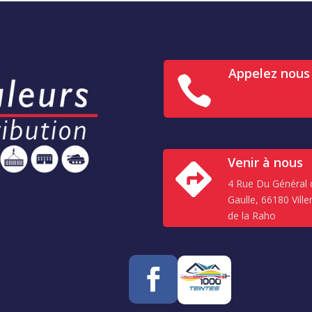
Appelez nous

04 48 07 23 70
Venir à nous

4 Rue Du Général 
Gaulle, 66180 Vill
de la Raho