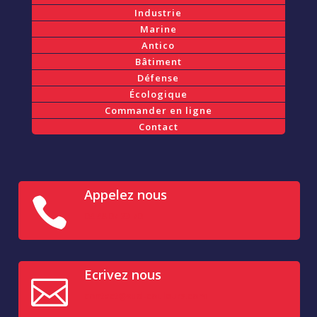
Industrie
Marine
Antico
Bâtiment
Défense
Écologique
Commander en ligne
Contact
Appelez nous

04 48 07 23 70
Ecrivez nous

contact@sud-couleurs.com